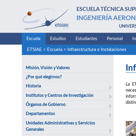
ESCUELA TÉCNICA SUP
INGENIERÍA AERON
UNIVER
Escuela
Estudios
Estudiantes
Personal
I
ETSIAE
>
Escuela
>
Infraestructura e Instalaciones
In
Misión, Visión y Valores
¿Por qué elegirnos?
La E
Historia
neces
Institutos y Centros de Investigación
infor
disti
Órganos de Gobierno
Departamentos
Unidades Administrativas y Servicios
Generales