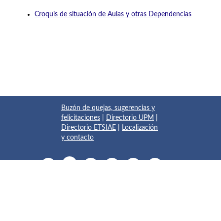
Croquis de situación de Aulas y otras Dependencias
Buzón de quejas, sugerencias y
felicitaciones
|
Directorio UPM
|
Directorio ETSIAE
|
Localización
y contacto
© 2017 Escuela Técnica Superior de Ingeniería Aeronáutica y
del Espacio
Pza. del Cardenal Cisneros, 3
✆ 910675534 - 910675572
info.aeroespacial@upm.es