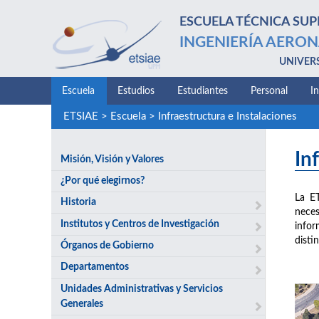
ESCUELA TÉCNICA SUP
INGENIERÍA AERON
UNIVER
Escuela
Estudios
Estudiantes
Personal
I
ETSIAE
>
Escuela
>
Infraestructura e Instalaciones
In
Misión, Visión y Valores
¿Por qué elegirnos?
La E
Historia
neces
Institutos y Centros de Investigación
infor
disti
Órganos de Gobierno
Departamentos
Unidades Administrativas y Servicios
Generales