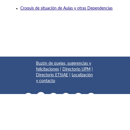
Croquis de situación de Aulas y otras Dependencias
Buzón de quejas, sugerencias y
felicitaciones
|
Directorio UPM
|
Directorio ETSIAE
|
Localización
y contacto
© 2017 Escuela Técnica Superior de Ingeniería Aeronáutica y
del Espacio
Pza. del Cardenal Cisneros, 3
✆ 910675534 - 910675572
info.aeroespacial@upm.es