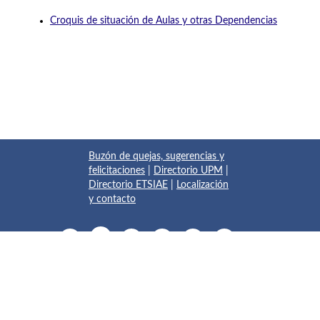
Croquis de situación de Aulas y otras Dependencias
Buzón de quejas, sugerencias y
felicitaciones
|
Directorio UPM
|
Directorio ETSIAE
|
Localización
y contacto
© 2017 Escuela Técnica Superior de Ingeniería Aeronáutica y
del Espacio
Pza. del Cardenal Cisneros, 3
✆ 910675534 - 910675572
info.aeroespacial@upm.es