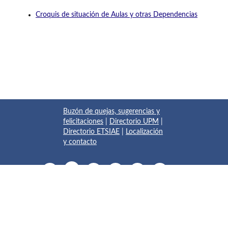
Croquis de situación de Aulas y otras Dependencias
Buzón de quejas, sugerencias y
felicitaciones
|
Directorio UPM
|
Directorio ETSIAE
|
Localización
y contacto
© 2017 Escuela Técnica Superior de Ingeniería Aeronáutica y
del Espacio
Pza. del Cardenal Cisneros, 3
✆ 910675534 - 910675572
info.aeroespacial@upm.es