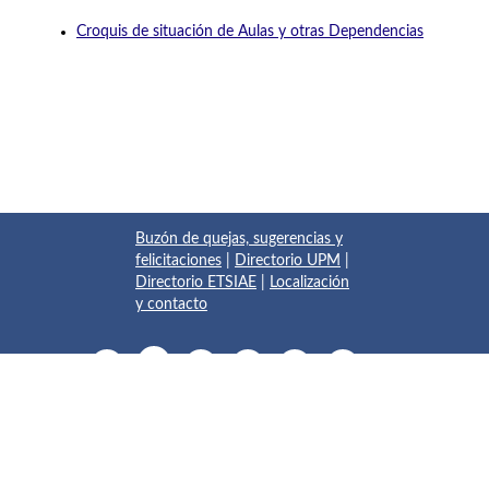
Croquis de situación de Aulas y otras Dependencias
Buzón de quejas, sugerencias y
felicitaciones
|
Directorio UPM
|
Directorio ETSIAE
|
Localización
y contacto
© 2017 Escuela Técnica Superior de Ingeniería Aeronáutica y
del Espacio
Pza. del Cardenal Cisneros, 3
✆ 910675534 - 910675572
info.aeroespacial@upm.es