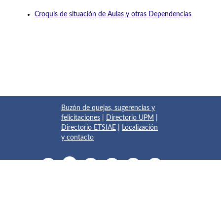
Croquis de situación de Aulas y otras Dependencias
Buzón de quejas, sugerencias y
felicitaciones
|
Directorio UPM
|
Directorio ETSIAE
|
Localización
y contacto
© 2017 Escuela Técnica Superior de Ingeniería Aeronáutica y
del Espacio
Pza. del Cardenal Cisneros, 3
✆ 910675534 - 910675572
info.aeroespacial@upm.es