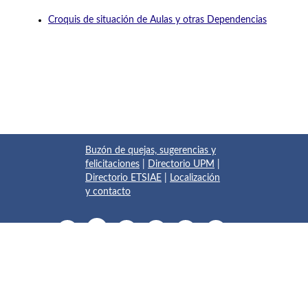
Croquis de situación de Aulas y otras Dependencias
Buzón de quejas, sugerencias y
felicitaciones
|
Directorio UPM
|
Directorio ETSIAE
|
Localización
y contacto
© 2017 Escuela Técnica Superior de Ingeniería Aeronáutica y
del Espacio
Pza. del Cardenal Cisneros, 3
✆ 910675534 - 910675572
info.aeroespacial@upm.es