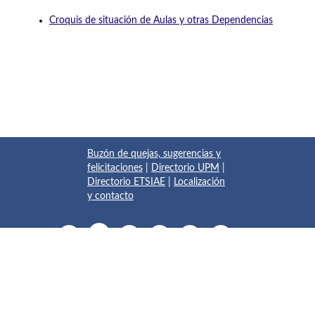
Croquis de situación de Aulas y otras Dependencias
Buzón de quejas, sugerencias y
felicitaciones
|
Directorio UPM
|
Directorio ETSIAE
|
Localización
y contacto
© 2017 Escuela Técnica Superior de Ingeniería Aeronáutica y
del Espacio
Pza. del Cardenal Cisneros, 3
✆ 910675534 - 910675572
info.aeroespacial@upm.es