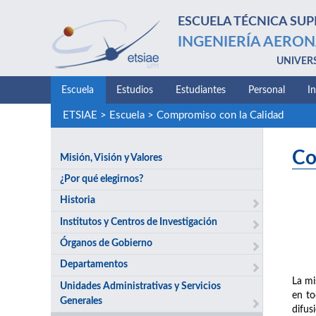
ESCUELA TÉCNICA SUP
INGENIERÍA AERON
UNIVER
Escuela
Estudios
Estudiantes
Personal
I
ETSIAE
>
Escuela
>
Compromiso con la Calidad
Co
Misión, Visión y Valores
¿Por qué elegirnos?
Historia
Institutos y Centros de Investigación
Órganos de Gobierno
Departamentos
La mi
Unidades Administrativas y Servicios
en to
Generales
difus