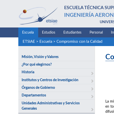
ESCUELA TÉCNICA SUP
INGENIERÍA AERON
UNIVER
Escuela
Estudios
Estudiantes
Personal
I
ETSIAE
>
Escuela
>
Compromiso con la Calidad
Co
Misión, Visión y Valores
¿Por qué elegirnos?
Historia
Institutos y Centros de Investigación
Órganos de Gobierno
Departamentos
La mi
Unidades Administrativas y Servicios
en to
Generales
difus