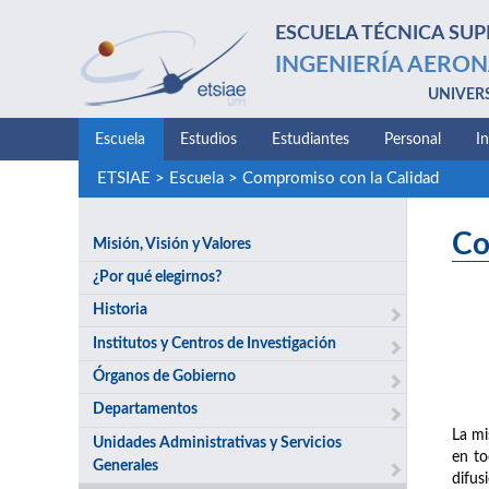
ESCUELA TÉCNICA SUP
INGENIERÍA AERON
UNIVER
Escuela
Estudios
Estudiantes
Personal
I
ETSIAE
>
Escuela
>
Compromiso con la Calidad
Co
Misión, Visión y Valores
¿Por qué elegirnos?
Historia
Institutos y Centros de Investigación
Órganos de Gobierno
Departamentos
La mi
Unidades Administrativas y Servicios
en to
Generales
difus