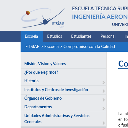
ESCUELA TÉCNICA SUP
INGENIERÍA AERON
UNIVER
Escuela
Estudios
Estudiantes
Personal
I
ETSIAE
>
Escuela
>
Compromiso con la Calidad
Co
Misión, Visión y Valores
¿Por qué elegirnos?
Historia
Institutos y Centros de Investigación
Órganos de Gobierno
Departamentos
La mi
Unidades Administrativas y Servicios
en to
Generales
difus