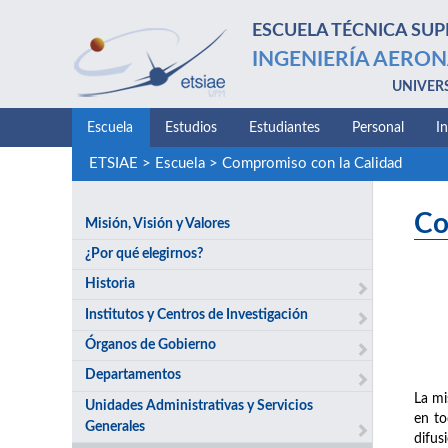
ESCUELA TÉCNICA SUP
INGENIERÍA AERON
UNIVER
Escuela
Estudios
Estudiantes
Personal
I
ETSIAE
>
Escuela
>
Compromiso con la Calidad
Co
Misión, Visión y Valores
¿Por qué elegirnos?
Historia
Institutos y Centros de Investigación
Órganos de Gobierno
Departamentos
La mi
Unidades Administrativas y Servicios
en to
Generales
difus