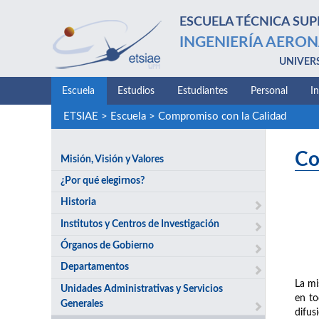
ESCUELA TÉCNICA SUP
INGENIERÍA AERON
UNIVER
Escuela
Estudios
Estudiantes
Personal
I
ETSIAE
>
Escuela
>
Compromiso con la Calidad
Co
Misión, Visión y Valores
¿Por qué elegirnos?
Historia
Institutos y Centros de Investigación
Órganos de Gobierno
Departamentos
La mi
Unidades Administrativas y Servicios
en to
Generales
difus