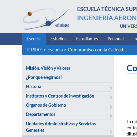
ESCUELA TÉCNICA SUP
INGENIERÍA AERON
UNIVER
Escuela
Estudios
Estudiantes
Personal
I
ETSIAE
>
Escuela
>
Compromiso con la Calidad
Co
Misión, Visión y Valores
¿Por qué elegirnos?
Historia
Institutos y Centros de Investigación
Órganos de Gobierno
Departamentos
La mi
Unidades Administrativas y Servicios
en to
Generales
difus