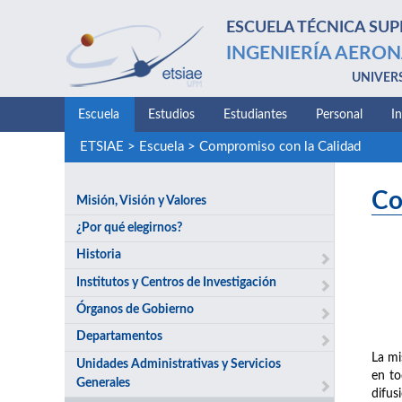
ESCUELA TÉCNICA SUP
INGENIERÍA AERON
UNIVER
Escuela
Estudios
Estudiantes
Personal
I
ETSIAE
>
Escuela
>
Compromiso con la Calidad
Co
Misión, Visión y Valores
¿Por qué elegirnos?
Historia
Institutos y Centros de Investigación
Órganos de Gobierno
Departamentos
La mi
Unidades Administrativas y Servicios
en to
Generales
difus