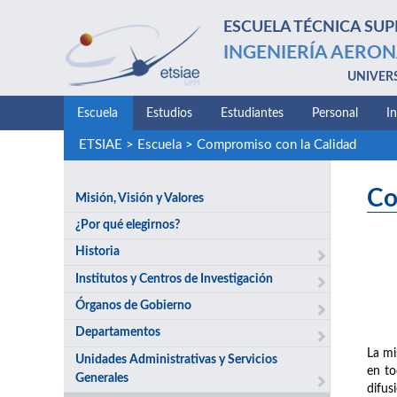
ESCUELA TÉCNICA SUP
INGENIERÍA AERON
UNIVER
Escuela
Estudios
Estudiantes
Personal
I
ETSIAE
>
Escuela
>
Compromiso con la Calidad
Co
Misión, Visión y Valores
¿Por qué elegirnos?
Historia
Institutos y Centros de Investigación
Órganos de Gobierno
Departamentos
La mi
Unidades Administrativas y Servicios
en to
Generales
difus