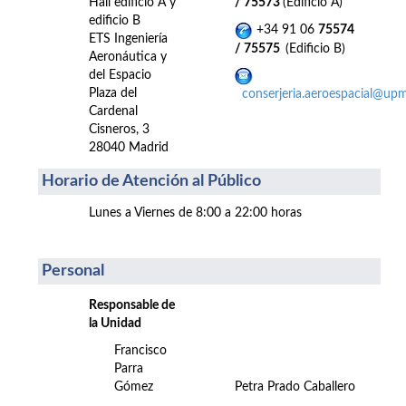
Hall edificio A y
/ 75573
(Edificio A)
edificio B
+34 91 06
75574
ETS Ingeniería
/ 75575
(Edificio B)
Aeronáutica y
del Espacio
Plaza del
conserjeria.aeroespacial@upm
Cardenal
Cisneros, 3
28040 Madrid
Horario de Atención al Público
Lunes a Viernes de 8:00 a 22:00 horas
Personal
Responsable de
la Unidad
Francisco
Parra
Gómez
Petra Prado Caballero