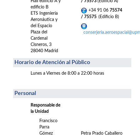
Hall edificio A y
/ 75573
(Edificio A)
edificio B
+34 91 06
75574
ETS Ingeniería
/ 75575
(Edificio B)
Aeronáutica y
del Espacio
Plaza del
conserjeria.aeroespacial@upm
Cardenal
Cisneros, 3
28040 Madrid
Horario de Atención al Público
Lunes a Viernes de 8:00 a 22:00 horas
Personal
Responsable de
la Unidad
Francisco
Parra
Gómez
Petra Prado Caballero