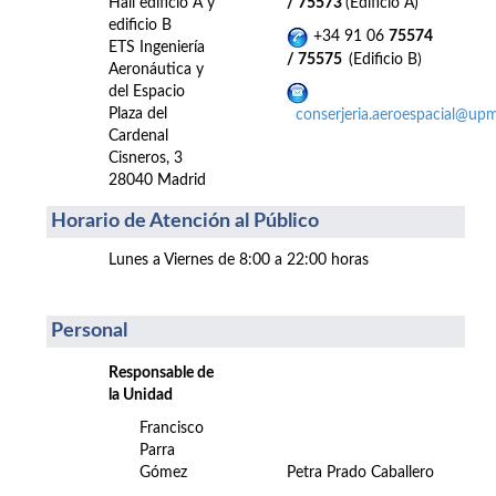
Hall edificio A y
/ 75573
(Edificio A)
edificio B
+34 91 06
75574
ETS Ingeniería
/ 75575
(Edificio B)
Aeronáutica y
del Espacio
Plaza del
conserjeria.aeroespacial@upm
Cardenal
Cisneros, 3
28040 Madrid
Horario de Atención al Público
Lunes a Viernes de 8:00 a 22:00 horas
Personal
Responsable de
la Unidad
Francisco
Parra
Gómez
Petra Prado Caballero