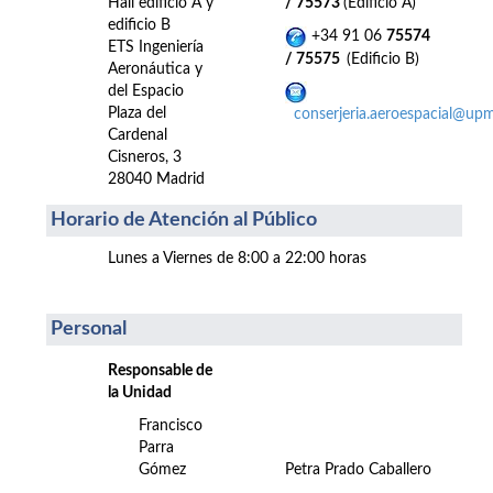
Hall edificio A y
/ 75573
(Edificio A)
edificio B
+34 91 06
75574
ETS Ingeniería
/ 75575
(Edificio B)
Aeronáutica y
del Espacio
Plaza del
conserjeria.aeroespacial@upm
Cardenal
Cisneros, 3
28040 Madrid
Horario de Atención al Público
Lunes a Viernes de 8:00 a 22:00 horas
Personal
Responsable de
la Unidad
Francisco
Parra
Gómez
Petra Prado Caballero