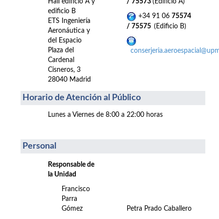
Hall edificio A y
/ 75573
(Edificio A)
edificio B
+34 91 06
75574
ETS Ingeniería
/ 75575
(Edificio B)
Aeronáutica y
del Espacio
Plaza del
conserjeria.aeroespacial@upm
Cardenal
Cisneros, 3
28040 Madrid
Horario de Atención al Público
Lunes a Viernes de 8:00 a 22:00 horas
Personal
Responsable de
la Unidad
Francisco
Parra
Gómez
Petra Prado Caballero