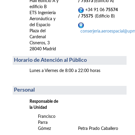
Hall edificio A y
/ 75573
(Edificio A)
edificio B
+34 91 06
75574
ETS Ingeniería
/ 75575
(Edificio B)
Aeronáutica y
del Espacio
Plaza del
conserjeria.aeroespacial@upm
Cardenal
Cisneros, 3
28040 Madrid
Horario de Atención al Público
Lunes a Viernes de 8:00 a 22:00 horas
Personal
Responsable de
la Unidad
Francisco
Parra
Gómez
Petra Prado Caballero