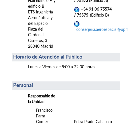
Hall edificio A y
/ 75573
(Edificio A)
edificio B
+34 91 06
75574
ETS Ingeniería
/ 75575
(Edificio B)
Aeronáutica y
del Espacio
Plaza del
conserjeria.aeroespacial@upm
Cardenal
Cisneros, 3
28040 Madrid
Horario de Atención al Público
Lunes a Viernes de 8:00 a 22:00 horas
Personal
Responsable de
la Unidad
Francisco
Parra
Gómez
Petra Prado Caballero