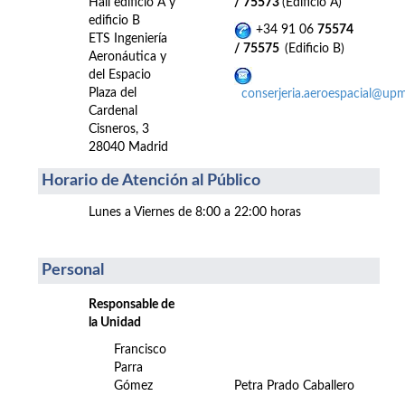
Hall edificio A y
/ 75573
(Edificio A)
edificio B
+34 91 06
75574
ETS Ingeniería
/ 75575
(Edificio B)
Aeronáutica y
del Espacio
Plaza del
conserjeria.aeroespacial@upm
Cardenal
Cisneros, 3
28040 Madrid
Horario de Atención al Público
Lunes a Viernes de 8:00 a 22:00 horas
Personal
Responsable de
la Unidad
Francisco
Parra
Gómez
Petra Prado Caballero