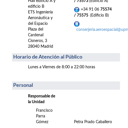
Hall edificio A y
/ 75573
(Edificio A)
edificio B
+34 91 06
75574
ETS Ingeniería
/ 75575
(Edificio B)
Aeronáutica y
del Espacio
Plaza del
conserjeria.aeroespacial@upm
Cardenal
Cisneros, 3
28040 Madrid
Horario de Atención al Público
Lunes a Viernes de 8:00 a 22:00 horas
Personal
Responsable de
la Unidad
Francisco
Parra
Gómez
Petra Prado Caballero