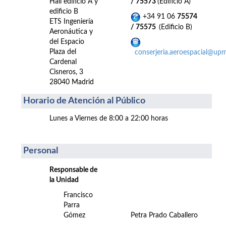
Hall edificio A y
/ 75573
(Edificio A)
edificio B
+34 91 06
75574
ETS Ingeniería
/ 75575
(Edificio B)
Aeronáutica y
del Espacio
Plaza del
conserjeria.aeroespacial@upm
Cardenal
Cisneros, 3
28040 Madrid
Horario de Atención al Público
Lunes a Viernes de 8:00 a 22:00 horas
Personal
Responsable de
la Unidad
Francisco
Parra
Gómez
Petra Prado Caballero