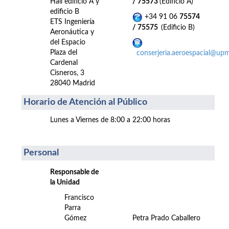
Hall edificio A y
/ 75573
(Edificio A)
edificio B
+34 91 06
75574
ETS Ingeniería
/ 75575
(Edificio B)
Aeronáutica y
del Espacio
Plaza del
conserjeria.aeroespacial@upm
Cardenal
Cisneros, 3
28040 Madrid
Horario de Atención al Público
Lunes a Viernes de 8:00 a 22:00 horas
Personal
Responsable de
la Unidad
Francisco
Parra
Gómez
Petra Prado Caballero