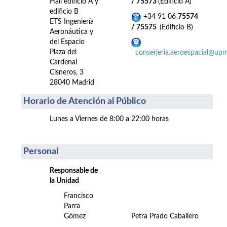
Hall edificio A y
/ 75573
(Edificio A)
edificio B
+34 91 06
75574
ETS Ingeniería
/ 75575
(Edificio B)
Aeronáutica y
del Espacio
Plaza del
conserjeria.aeroespacial@upm
Cardenal
Cisneros, 3
28040 Madrid
Horario de Atención al Público
Lunes a Viernes de 8:00 a 22:00 horas
Personal
Responsable de
la Unidad
Francisco
Parra
Gómez
Petra Prado Caballero