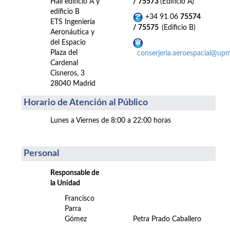
Hall edificio A y
/ 75573
(Edificio A)
edificio B
+34 91 06
75574
ETS Ingeniería
/ 75575
(Edificio B)
Aeronáutica y
del Espacio
Plaza del
conserjeria.aeroespacial@upm
Cardenal
Cisneros, 3
28040 Madrid
Horario de Atención al Público
Lunes a Viernes de 8:00 a 22:00 horas
Personal
Responsable de
la Unidad
Francisco
Parra
Gómez
Petra Prado Caballero