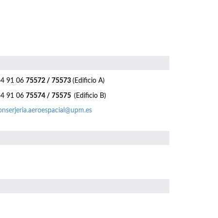
4 91 06
75572 / 75573
(Edificio A)
4 91 06
75574 / 75575
(Edificio B)
nserjeria.aeroespacial@upm.es