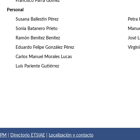
Francisco Parra Gómez
Personal
Susana Ballestín Pérez
Petra 
Sonia Batanero Prieto
Manue
Ramón Benítez Benítez
José L
Eduardo Felipe González Pérez
Virgin
Carlos Manuel Morales Lucas
Luis Pariente Gutiérrez
 UPM
|
Directorio ETSIAE
|
Localización y contacto