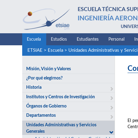
ESCUELA TÉCNICA SUP
INGENIERÍA AERON
UNIVER
Escuela
Estudios
Estudiantes
Personal
I
ETSIAE
>
Escuela
>
Unidades Administrativas y Servic
Con
Misión, Visión y Valores
¿Por qué elegirnos?
Historia
Institutos y Centros de Investigación
Órganos de Gobierno
Departamentos
El pe
Unidades Administrativas y Servicios
Centr
Generales