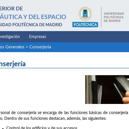
ERIOR DE
ÁUTICA Y DEL ESPACIO
SIDAD POLITÉCNICA DE MADRID
nvestigación
Empresas
ios Generales
>
Conserjería
serjería
rsonal de conserjería se encarga de las funciones básicas de conserjería 
o. Dentro de sus funciones destacan, además, las siguientes:
Control de los edificios y de sus accesos.