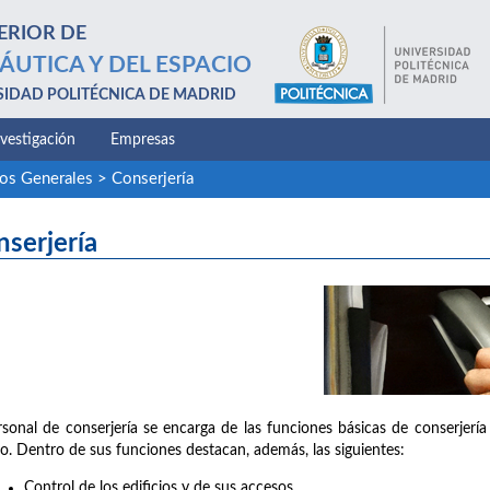
ERIOR DE
ÁUTICA Y DEL ESPACIO
SIDAD POLITÉCNICA DE MADRID
nvestigación
Empresas
ios Generales
>
Conserjería
serjería
rsonal de conserjería se encarga de las funciones básicas de conserjería 
o. Dentro de sus funciones destacan, además, las siguientes:
Control de los edificios y de sus accesos.