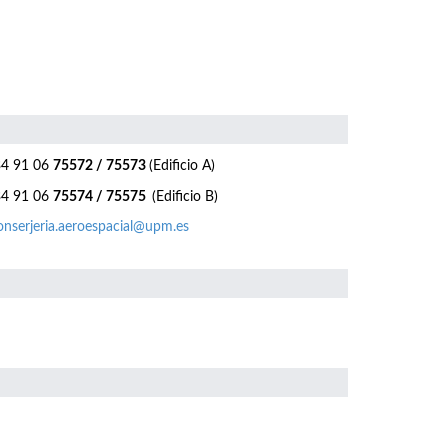
4 91 06
75572 / 75573
(Edificio A)
4 91 06
75574 / 75575
(Edificio B)
nserjeria.aeroespacial@upm.es