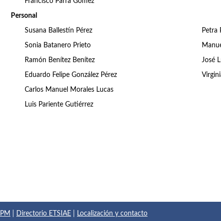
Francisco Parra Gómez
Personal
Susana Ballestín Pérez
Petra 
Sonia Batanero Prieto
Manue
Ramón Benítez Benítez
José L
Eduardo Felipe González Pérez
Virgin
Carlos Manuel Morales Lucas
Luis Pariente Gutiérrez
 UPM
|
Directorio ETSIAE
|
Localización y contacto