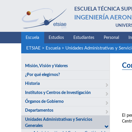
ESCUELA TÉCNICA SUP
INGENIERÍA AERON
UNIVER
Escuela
Estudios
Estudiantes
Personal
I
ETSIAE
>
Escuela
>
Unidades Administrativas y Servic
Con
Misión, Visión y Valores
¿Por qué elegirnos?
Historia
Institutos y Centros de Investigación
Órganos de Gobierno
Departamentos
El pe
Unidades Administrativas y Servicios
Centr
Generales