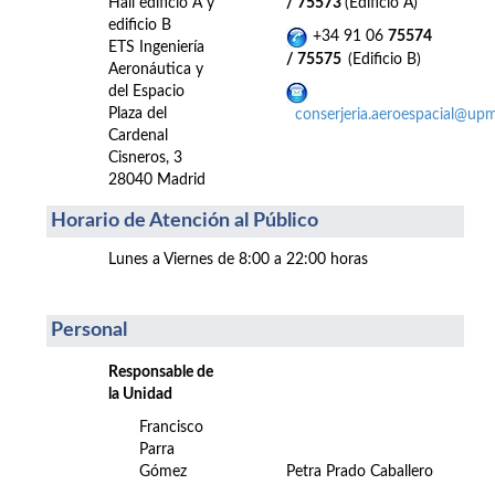
Hall edificio A y
/ 75573
(Edificio A)
edificio B
+34 91 06
75574
ETS Ingeniería
/ 75575
(Edificio B)
Aeronáutica y
del Espacio
Plaza del
conserjeria.aeroespacial@upm
Cardenal
Cisneros, 3
28040 Madrid
Horario de Atención al Público
Lunes a Viernes de 8:00 a 22:00 horas
Personal
Responsable de
la Unidad
Francisco
Parra
Gómez
Petra Prado Caballero