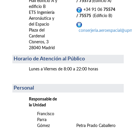
Hall edificio A y
/ 75573
(Edificio A)
edificio B
+34 91 06
75574
ETS Ingeniería
/ 75575
(Edificio B)
Aeronáutica y
del Espacio
Plaza del
conserjeria.aeroespacial@upm
Cardenal
Cisneros, 3
28040 Madrid
Horario de Atención al Público
Lunes a Viernes de 8:00 a 22:00 horas
Personal
Responsable de
la Unidad
Francisco
Parra
Gómez
Petra Prado Caballero