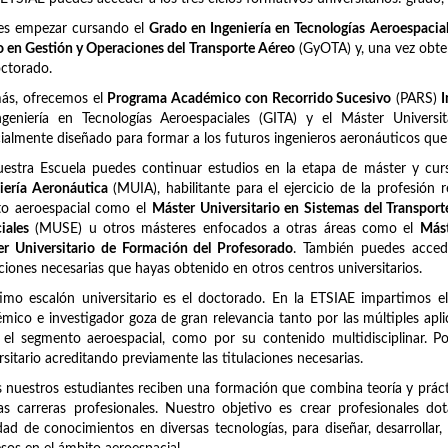
es empezar cursando el
Grado en Ingeniería en Tecnologías Aeroespacia
 en Gestión y Operaciones del Transporte Aéreo
(GyOTA) y, una vez obten
ctorado.
ás, ofrecemos el
Programa Académico con Recorrido Sucesivo
(PARS)
I
ngeniería en Tecnologías Aeroespaciales (GITA) y el Máster Univers
ialmente diseñado para formar a los futuros ingenieros aeronáuticos qu
uestra Escuela puedes continuar estudios en la etapa de máster y c
iería Aeronáutica
(MUIA), habilitante para el ejercicio de la profesión 
to aeroespacial como el
Máster Universitario en Sistemas del Transpor
iales
(MUSE) u otros másteres enfocados a otras áreas como el
Mást
r Universitario de Formación del Profesorado
. También puedes acced
aciones necesarias que hayas obtenido en otros centros universitarios.
timo escalón universitario es el doctorado. En la ETSIAE impartimos e
mico e investigador goza de gran relevancia tanto por las múltiples apli
 el segmento aeroespacial, como por su contenido multidisciplinar. 
rsitario acreditando previamente las titulaciones necesarias.
 nuestros estudiantes reciben una formación que combina teoría y prácti
as carreras profesionales. Nuestro objetivo es crear profesionales d
dad de conocimientos en diversas tecnologías, para diseñar, desarrollar