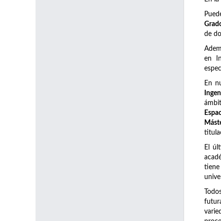
Pued
Grado
de do
Adem
en I
espec
En n
Ingen
ámbi
Espac
Máste
titul
El úl
acadé
tiene
unive
Todos
futur
varie