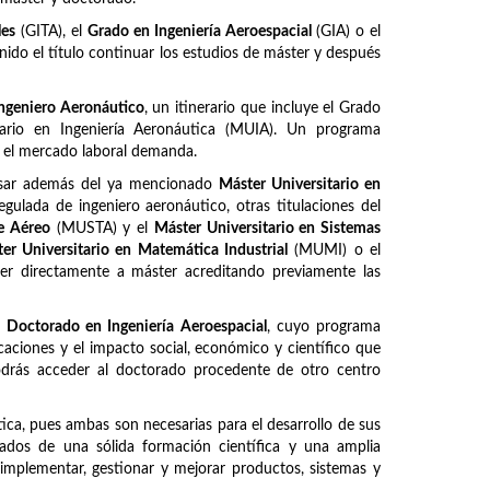
les
(GITA), el
Grado en Ingeniería Aeroespacial
(GIA) o el
ido el título continuar los estudios de máster y después
ngeniero Aeronáutico
, un itinerario que incluye el Grado
itario en Ingeniería Aeronáutica (MUIA). Un programa
e el mercado laboral demanda.
ursar además del ya mencionado
Máster Universitario en
regulada de ingeniero aeronáutico, otras titulaciones del
te Aéreo
(MUSTA) y el
Máster Universitario en Sistemas
er Universitario en Matemática Industrial
(MUMI) o el
er directamente a máster acreditando previamente las
l
Doctorado en Ingeniería Aeroespacial
, cuyo programa
caciones y el impacto social, económico y científico que
Podrás acceder al doctorado procedente de otro centro
ca, pues ambas son necesarias para el desarrollo de sus
otados de una sólida formación científica y una amplia
, implementar, gestionar y mejorar productos, sistemas y