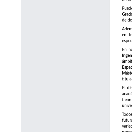
Pued
Grado
de do
Adem
en I
espec
En n
Ingen
ámbi
Espac
Máste
titul
El úl
acadé
tiene
unive
Todos
futur
varie