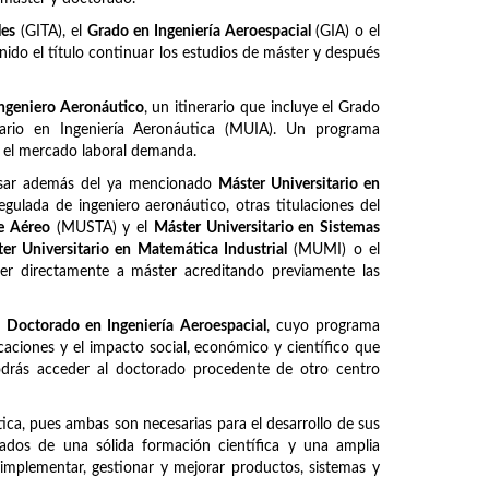
les
(GITA), el
Grado en Ingeniería Aeroespacial
(GIA) o el
ido el título continuar los estudios de máster y después
ngeniero Aeronáutico
, un itinerario que incluye el Grado
itario en Ingeniería Aeronáutica (MUIA). Un programa
e el mercado laboral demanda.
ursar además del ya mencionado
Máster Universitario en
regulada de ingeniero aeronáutico, otras titulaciones del
te Aéreo
(MUSTA) y el
Máster Universitario en Sistemas
er Universitario en Matemática Industrial
(MUMI) o el
er directamente a máster acreditando previamente las
l
Doctorado en Ingeniería Aeroespacial
, cuyo programa
caciones y el impacto social, económico y científico que
Podrás acceder al doctorado procedente de otro centro
ca, pues ambas son necesarias para el desarrollo de sus
otados de una sólida formación científica y una amplia
, implementar, gestionar y mejorar productos, sistemas y