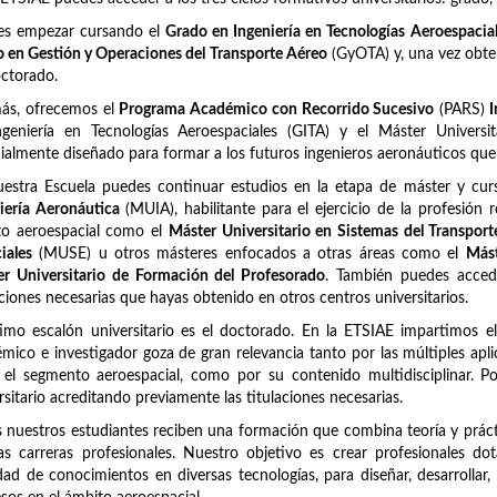
es empezar cursando el
Grado en Ingeniería en Tecnologías Aeroespacia
 en Gestión y Operaciones del Transporte Aéreo
(GyOTA) y, una vez obten
ctorado.
ás, ofrecemos el
Programa Académico con Recorrido Sucesivo
(PARS)
I
ngeniería en Tecnologías Aeroespaciales (GITA) y el Máster Univers
ialmente diseñado para formar a los futuros ingenieros aeronáuticos qu
uestra Escuela puedes continuar estudios en la etapa de máster y c
iería Aeronáutica
(MUIA), habilitante para el ejercicio de la profesión 
to aeroespacial como el
Máster Universitario en Sistemas del Transpor
iales
(MUSE) u otros másteres enfocados a otras áreas como el
Mást
r Universitario de Formación del Profesorado
. También puedes acced
aciones necesarias que hayas obtenido en otros centros universitarios.
timo escalón universitario es el doctorado. En la ETSIAE impartimos e
mico e investigador goza de gran relevancia tanto por las múltiples apli
 el segmento aeroespacial, como por su contenido multidisciplinar. 
rsitario acreditando previamente las titulaciones necesarias.
 nuestros estudiantes reciben una formación que combina teoría y prácti
as carreras profesionales. Nuestro objetivo es crear profesionales d
dad de conocimientos en diversas tecnologías, para diseñar, desarrollar