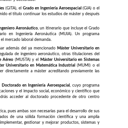
les
(GITA), el
Grado en Ingeniería Aeroespacial
(GIA) o el
ido el título continuar los estudios de máster y después
ngeniero Aeronáutico
, un itinerario que incluye el Grado
itario en Ingeniería Aeronáutica (MUIA). Un programa
e el mercado laboral demanda.
ursar además del ya mencionado
Máster Universitario en
regulada de ingeniero aeronáutico, otras titulaciones del
te Aéreo
(MUSTA) y el
Máster Universitario en Sistemas
er Universitario en Matemática Industrial
(MUMI) o el
er directamente a máster acreditando previamente las
l
Doctorado en Ingeniería Aeroespacial
, cuyo programa
caciones y el impacto social, económico y científico que
Podrás acceder al doctorado procedente de otro centro
ca, pues ambas son necesarias para el desarrollo de sus
otados de una sólida formación científica y una amplia
, implementar, gestionar y mejorar productos, sistemas y