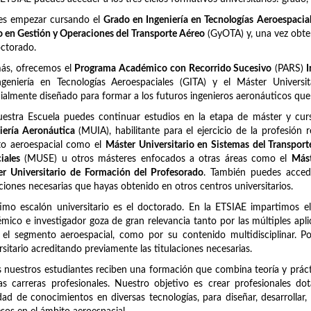
es empezar cursando el
Grado en Ingeniería en Tecnologías Aeroespacia
 en Gestión y Operaciones del Transporte Aéreo
(GyOTA) y, una vez obten
ctorado.
ás, ofrecemos el
Programa Académico con Recorrido Sucesivo
(PARS)
I
ngeniería en Tecnologías Aeroespaciales (GITA) y el Máster Univers
ialmente diseñado para formar a los futuros ingenieros aeronáuticos qu
uestra Escuela puedes continuar estudios en la etapa de máster y c
iería Aeronáutica
(MUIA), habilitante para el ejercicio de la profesión 
to aeroespacial como el
Máster Universitario en Sistemas del Transpor
iales
(MUSE) u otros másteres enfocados a otras áreas como el
Mást
r Universitario de Formación del Profesorado
. También puedes acced
aciones necesarias que hayas obtenido en otros centros universitarios.
timo escalón universitario es el doctorado. En la ETSIAE impartimos e
mico e investigador goza de gran relevancia tanto por las múltiples apli
 el segmento aeroespacial, como por su contenido multidisciplinar. 
rsitario acreditando previamente las titulaciones necesarias.
 nuestros estudiantes reciben una formación que combina teoría y prácti
as carreras profesionales. Nuestro objetivo es crear profesionales d
dad de conocimientos en diversas tecnologías, para diseñar, desarrollar