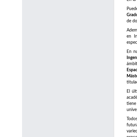
Pued
Grado
de do
Adem
en I
espec
En n
Ingen
ámbi
Espac
Máste
titul
El úl
acadé
tiene
unive
Todos
futur
varie