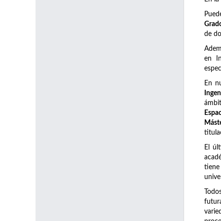
Pued
Grado
de do
Adem
en I
espec
En n
Ingen
ámbi
Espac
Máste
titul
El úl
acadé
tiene
unive
Todos
futur
varie