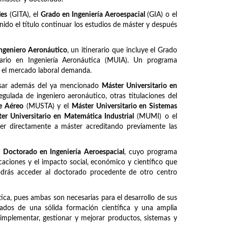
les
(GITA), el
Grado en Ingeniería Aeroespacial
(GIA) o el
ido el título continuar los estudios de máster y después
ngeniero Aeronáutico
, un itinerario que incluye el Grado
itario en Ingeniería Aeronáutica (MUIA). Un programa
e el mercado laboral demanda.
ursar además del ya mencionado
Máster Universitario en
regulada de ingeniero aeronáutico, otras titulaciones del
te Aéreo
(MUSTA) y el
Máster Universitario en Sistemas
er Universitario en Matemática Industrial
(MUMI) o el
er directamente a máster acreditando previamente las
l
Doctorado en Ingeniería Aeroespacial
, cuyo programa
caciones y el impacto social, económico y científico que
Podrás acceder al doctorado procedente de otro centro
ca, pues ambas son necesarias para el desarrollo de sus
otados de una sólida formación científica y una amplia
, implementar, gestionar y mejorar productos, sistemas y