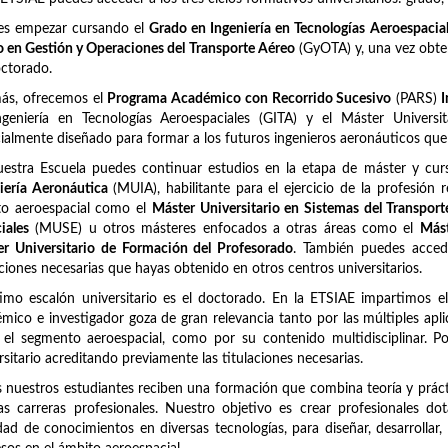
es empezar cursando el
Grado en Ingeniería en Tecnologías Aeroespacia
 en Gestión y Operaciones del Transporte Aéreo
(GyOTA) y, una vez obten
ctorado.
ás, ofrecemos el
Programa Académico con Recorrido Sucesivo
(PARS)
I
ngeniería en Tecnologías Aeroespaciales (GITA) y el Máster Univers
ialmente diseñado para formar a los futuros ingenieros aeronáuticos qu
uestra Escuela puedes continuar estudios en la etapa de máster y c
iería Aeronáutica
(MUIA), habilitante para el ejercicio de la profesión 
to aeroespacial como el
Máster Universitario en Sistemas del Transpor
iales
(MUSE) u otros másteres enfocados a otras áreas como el
Mást
r Universitario de Formación del Profesorado
. También puedes acced
aciones necesarias que hayas obtenido en otros centros universitarios.
timo escalón universitario es el doctorado. En la ETSIAE impartimos e
mico e investigador goza de gran relevancia tanto por las múltiples apli
 el segmento aeroespacial, como por su contenido multidisciplinar. 
rsitario acreditando previamente las titulaciones necesarias.
 nuestros estudiantes reciben una formación que combina teoría y prácti
as carreras profesionales. Nuestro objetivo es crear profesionales d
dad de conocimientos en diversas tecnologías, para diseñar, desarrollar