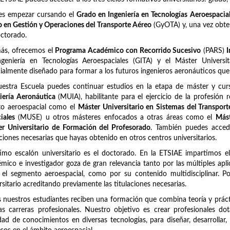
es empezar cursando el
Grado en Ingeniería en Tecnologías Aeroespacia
 en Gestión y Operaciones del Transporte Aéreo
(GyOTA) y, una vez obten
ctorado.
ás, ofrecemos el
Programa Académico con Recorrido Sucesivo
(PARS)
I
ngeniería en Tecnologías Aeroespaciales (GITA) y el Máster Univers
ialmente diseñado para formar a los futuros ingenieros aeronáuticos qu
uestra Escuela puedes continuar estudios en la etapa de máster y c
iería Aeronáutica
(MUIA), habilitante para el ejercicio de la profesión 
to aeroespacial como el
Máster Universitario en Sistemas del Transpor
iales
(MUSE) u otros másteres enfocados a otras áreas como el
Mást
r Universitario de Formación del Profesorado
. También puedes acced
aciones necesarias que hayas obtenido en otros centros universitarios.
timo escalón universitario es el doctorado. En la ETSIAE impartimos e
mico e investigador goza de gran relevancia tanto por las múltiples apli
 el segmento aeroespacial, como por su contenido multidisciplinar. 
rsitario acreditando previamente las titulaciones necesarias.
 nuestros estudiantes reciben una formación que combina teoría y prácti
as carreras profesionales. Nuestro objetivo es crear profesionales d
dad de conocimientos en diversas tecnologías, para diseñar, desarrollar