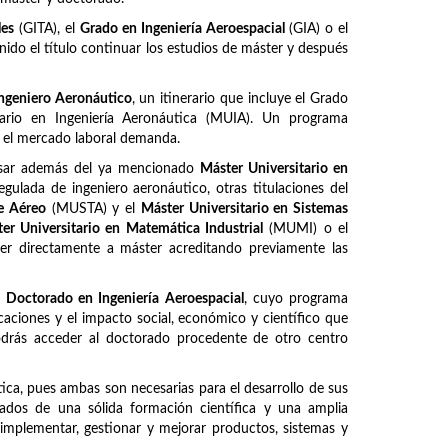
les
(GITA), el
Grado en Ingeniería Aeroespacial
(GIA) o el
ido el título continuar los estudios de máster y después
ngeniero Aeronáutico
, un itinerario que incluye el Grado
itario en Ingeniería Aeronáutica (MUIA). Un programa
e el mercado laboral demanda.
ursar además del ya mencionado
Máster Universitario en
regulada de ingeniero aeronáutico, otras titulaciones del
te Aéreo
(MUSTA) y el
Máster Universitario en Sistemas
er Universitario en Matemática Industrial
(MUMI) o el
er directamente a máster acreditando previamente las
l
Doctorado en Ingeniería Aeroespacial
, cuyo programa
caciones y el impacto social, económico y científico que
Podrás acceder al doctorado procedente de otro centro
ca, pues ambas son necesarias para el desarrollo de sus
otados de una sólida formación científica y una amplia
, implementar, gestionar y mejorar productos, sistemas y