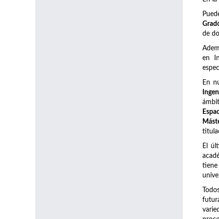
Pued
Grado
de do
Adem
en I
espec
En n
Ingen
ámbi
Espac
Máste
titul
El úl
acadé
tiene
unive
Todos
futur
varie