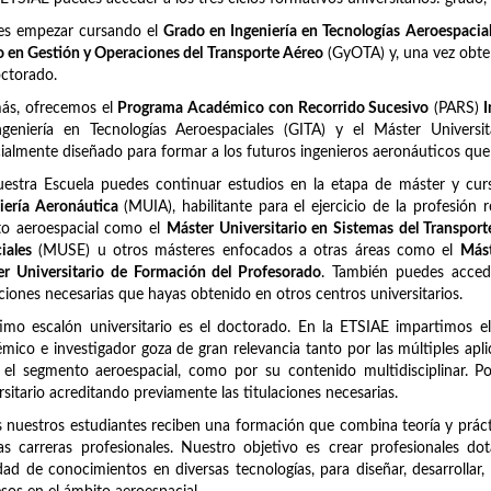
es empezar cursando el
Grado en Ingeniería en Tecnologías Aeroespacia
 en Gestión y Operaciones del Transporte Aéreo
(GyOTA) y, una vez obten
ctorado.
ás, ofrecemos el
Programa Académico con Recorrido Sucesivo
(PARS)
I
ngeniería en Tecnologías Aeroespaciales (GITA) y el Máster Univers
ialmente diseñado para formar a los futuros ingenieros aeronáuticos qu
uestra Escuela puedes continuar estudios en la etapa de máster y c
iería Aeronáutica
(MUIA), habilitante para el ejercicio de la profesión 
to aeroespacial como el
Máster Universitario en Sistemas del Transpor
iales
(MUSE) u otros másteres enfocados a otras áreas como el
Mást
r Universitario de Formación del Profesorado
. También puedes acced
aciones necesarias que hayas obtenido en otros centros universitarios.
timo escalón universitario es el doctorado. En la ETSIAE impartimos e
mico e investigador goza de gran relevancia tanto por las múltiples apli
 el segmento aeroespacial, como por su contenido multidisciplinar. 
rsitario acreditando previamente las titulaciones necesarias.
 nuestros estudiantes reciben una formación que combina teoría y prácti
as carreras profesionales. Nuestro objetivo es crear profesionales d
dad de conocimientos en diversas tecnologías, para diseñar, desarrollar