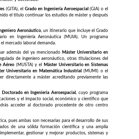
les
(GITA), el
Grado en Ingeniería Aeroespacial
(GIA) o el
ido el título continuar los estudios de máster y después
ngeniero Aeronáutico
, un itinerario que incluye el Grado
itario en Ingeniería Aeronáutica (MUIA). Un programa
e el mercado laboral demanda.
ursar además del ya mencionado
Máster Universitario en
regulada de ingeniero aeronáutico, otras titulaciones del
te Aéreo
(MUSTA) y el
Máster Universitario en Sistemas
er Universitario en Matemática Industrial
(MUMI) o el
er directamente a máster acreditando previamente las
l
Doctorado en Ingeniería Aeroespacial
, cuyo programa
caciones y el impacto social, económico y científico que
Podrás acceder al doctorado procedente de otro centro
ca, pues ambas son necesarias para el desarrollo de sus
otados de una sólida formación científica y una amplia
, implementar, gestionar y mejorar productos, sistemas y