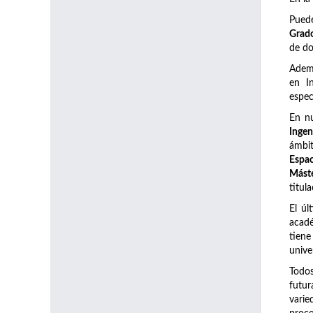
Pued
Grado
de do
Adem
en I
espec
En n
Ingen
ámbi
Espac
Máste
titul
El úl
acadé
tiene
unive
Todos
futur
varie