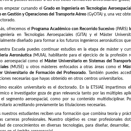
es empezar cursando el
Grado en Ingeniería en Tecnologías Aeroespacia
 en Gestión y Operaciones del Transporte Aéreo
(GyOTA) y, una vez obten
ctorado.
ás, ofrecemos el
Programa Académico con Recorrido Sucesivo
(PARS)
I
ngeniería en Tecnologías Aeroespaciales (GITA) y el Máster Univers
ialmente diseñado para formar a los futuros ingenieros aeronáuticos qu
uestra Escuela puedes continuar estudios en la etapa de máster y c
iería Aeronáutica
(MUIA), habilitante para el ejercicio de la profesión 
to aeroespacial como el
Máster Universitario en Sistemas del Transpor
iales
(MUSE) u otros másteres enfocados a otras áreas como el
Mást
r Universitario de Formación del Profesorado
. También puedes acced
aciones necesarias que hayas obtenido en otros centros universitarios.
timo escalón universitario es el doctorado. En la ETSIAE impartimos e
mico e investigador goza de gran relevancia tanto por las múltiples apli
 el segmento aeroespacial, como por su contenido multidisciplinar. 
rsitario acreditando previamente las titulaciones necesarias.
 nuestros estudiantes reciben una formación que combina teoría y prácti
as carreras profesionales. Nuestro objetivo es crear profesionales d
dad de conocimientos en diversas tecnologías, para diseñar, desarrollar