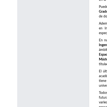
Pued
Grado
de do
Adem
en I
espec
En n
Ingen
ámbi
Espac
Máste
titul
El úl
acadé
tiene
unive
Todos
futur
varie