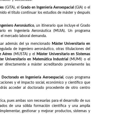
les
(GITA), el
Grado en Ingeniería Aeroespacial
(GIA) o el
ido el título continuar los estudios de máster y después
ngeniero Aeronáutico
, un itinerario que incluye el Grado
itario en Ingeniería Aeronáutica (MUIA). Un programa
e el mercado laboral demanda.
ursar además del ya mencionado
Máster Universitario en
regulada de ingeniero aeronáutico, otras titulaciones del
te Aéreo
(MUSTA) y el
Máster Universitario en Sistemas
er Universitario en Matemática Industrial
(MUMI) o el
er directamente a máster acreditando previamente las
l
Doctorado en Ingeniería Aeroespacial
, cuyo programa
caciones y el impacto social, económico y científico que
Podrás acceder al doctorado procedente de otro centro
ca, pues ambas son necesarias para el desarrollo de sus
otados de una sólida formación científica y una amplia
, implementar, gestionar y mejorar productos, sistemas y