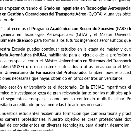
es empezar cursando el
Grado en Ingeniería en Tecnologías Aeroespacia
 en Gestión y Operaciones del Transporte Aéreo
(GyOTA) y, una vez obten
ctorado.
ás, ofrecemos el
Programa Académico con Recorrido Sucesivo
(PARS)
I
ngeniería en Tecnologías Aeroespaciales (GITA) y el Máster Univers
ialmente diseñado para formar a los futuros ingenieros aeronáuticos qu
uestra Escuela puedes continuar estudios en la etapa de máster y c
iería Aeronáutica
(MUIA), habilitante para el ejercicio de la profesión 
to aeroespacial como el
Máster Universitario en Sistemas del Transpor
iales
(MUSE) u otros másteres enfocados a otras áreas como el
Mást
r Universitario de Formación del Profesorado
. También puedes acced
aciones necesarias que hayas obtenido en otros centros universitarios.
timo escalón universitario es el doctorado. En la ETSIAE impartimos e
mico e investigador goza de gran relevancia tanto por las múltiples apli
 el segmento aeroespacial, como por su contenido multidisciplinar. 
rsitario acreditando previamente las titulaciones necesarias.
 nuestros estudiantes reciben una formación que combina teoría y prácti
as carreras profesionales. Nuestro objetivo es crear profesionales d
dad de conocimientos en diversas tecnologías, para diseñar, desarrollar