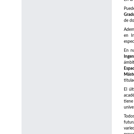
Pued
Grado
de do
Adem
en I
espec
En n
Ingen
ámbi
Espac
Máste
titul
El úl
acadé
tiene
unive
Todos
futur
varie