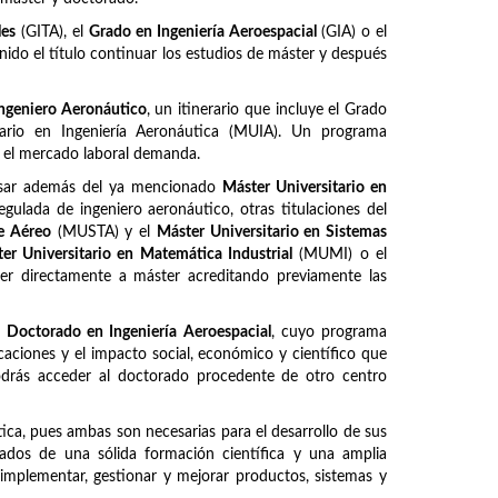
les
(GITA), el
Grado en Ingeniería Aeroespacial
(GIA) o el
ido el título continuar los estudios de máster y después
ngeniero Aeronáutico
, un itinerario que incluye el Grado
itario en Ingeniería Aeronáutica (MUIA). Un programa
e el mercado laboral demanda.
ursar además del ya mencionado
Máster Universitario en
regulada de ingeniero aeronáutico, otras titulaciones del
te Aéreo
(MUSTA) y el
Máster Universitario en Sistemas
er Universitario en Matemática Industrial
(MUMI) o el
er directamente a máster acreditando previamente las
l
Doctorado en Ingeniería Aeroespacial
, cuyo programa
caciones y el impacto social, económico y científico que
Podrás acceder al doctorado procedente de otro centro
ca, pues ambas son necesarias para el desarrollo de sus
otados de una sólida formación científica y una amplia
, implementar, gestionar y mejorar productos, sistemas y