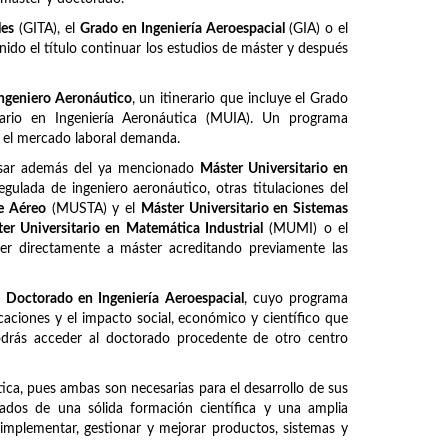
les
(GITA), el
Grado en Ingeniería Aeroespacial
(GIA) o el
ido el título continuar los estudios de máster y después
ngeniero Aeronáutico
, un itinerario que incluye el Grado
itario en Ingeniería Aeronáutica (MUIA). Un programa
e el mercado laboral demanda.
ursar además del ya mencionado
Máster Universitario en
regulada de ingeniero aeronáutico, otras titulaciones del
te Aéreo
(MUSTA) y el
Máster Universitario en Sistemas
er Universitario en Matemática Industrial
(MUMI) o el
er directamente a máster acreditando previamente las
l
Doctorado en Ingeniería Aeroespacial
, cuyo programa
caciones y el impacto social, económico y científico que
Podrás acceder al doctorado procedente de otro centro
ca, pues ambas son necesarias para el desarrollo de sus
otados de una sólida formación científica y una amplia
, implementar, gestionar y mejorar productos, sistemas y