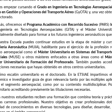
es empezar cursando el
Grado en Ingeniería en Tecnologías Aeroespacia
 en Gestión y Operaciones del Transporte Aéreo
(GyOTA) y, una vez obten
ctorado.
ás, ofrecemos el
Programa Académico con Recorrido Sucesivo
(PARS)
I
ngeniería en Tecnologías Aeroespaciales (GITA) y el Máster Univers
ialmente diseñado para formar a los futuros ingenieros aeronáuticos qu
uestra Escuela puedes continuar estudios en la etapa de máster y c
iería Aeronáutica
(MUIA), habilitante para el ejercicio de la profesión 
to aeroespacial como el
Máster Universitario en Sistemas del Transpor
iales
(MUSE) u otros másteres enfocados a otras áreas como el
Mást
r Universitario de Formación del Profesorado
. También puedes acced
aciones necesarias que hayas obtenido en otros centros universitarios.
timo escalón universitario es el doctorado. En la ETSIAE impartimos e
mico e investigador goza de gran relevancia tanto por las múltiples apli
 el segmento aeroespacial, como por su contenido multidisciplinar. 
rsitario acreditando previamente las titulaciones necesarias.
 nuestros estudiantes reciben una formación que combina teoría y prácti
as carreras profesionales. Nuestro objetivo es crear profesionales d
dad de conocimientos en diversas tecnologías, para diseñar, desarrollar