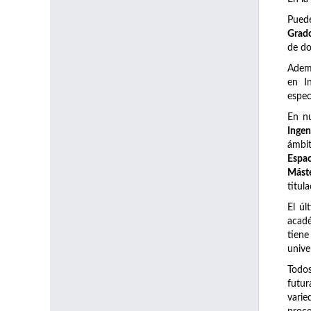
Pued
Grado
de do
Adem
en I
espec
En n
Ingen
ámbi
Espac
Máste
titul
El úl
acadé
tiene
unive
Todos
futur
varie