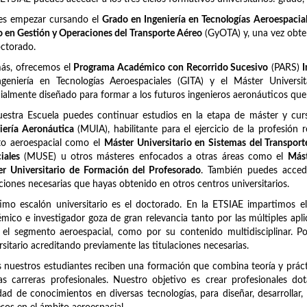
es empezar cursando el
Grado en Ingeniería en Tecnologías Aeroespacia
 en Gestión y Operaciones del Transporte Aéreo
(GyOTA) y, una vez obten
ctorado.
ás, ofrecemos el
Programa Académico con Recorrido Sucesivo
(PARS)
I
ngeniería en Tecnologías Aeroespaciales (GITA) y el Máster Univers
ialmente diseñado para formar a los futuros ingenieros aeronáuticos qu
uestra Escuela puedes continuar estudios en la etapa de máster y c
iería Aeronáutica
(MUIA), habilitante para el ejercicio de la profesión 
to aeroespacial como el
Máster Universitario en Sistemas del Transpor
iales
(MUSE) u otros másteres enfocados a otras áreas como el
Mást
r Universitario de Formación del Profesorado
. También puedes acced
aciones necesarias que hayas obtenido en otros centros universitarios.
timo escalón universitario es el doctorado. En la ETSIAE impartimos e
mico e investigador goza de gran relevancia tanto por las múltiples apli
 el segmento aeroespacial, como por su contenido multidisciplinar. 
rsitario acreditando previamente las titulaciones necesarias.
 nuestros estudiantes reciben una formación que combina teoría y prácti
as carreras profesionales. Nuestro objetivo es crear profesionales d
dad de conocimientos en diversas tecnologías, para diseñar, desarrollar