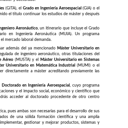
les
(GITA), el
Grado en Ingeniería Aeroespacial
(GIA) o el
ido el título continuar los estudios de máster y después
ngeniero Aeronáutico
, un itinerario que incluye el Grado
itario en Ingeniería Aeronáutica (MUIA). Un programa
e el mercado laboral demanda.
ursar además del ya mencionado
Máster Universitario en
regulada de ingeniero aeronáutico, otras titulaciones del
te Aéreo
(MUSTA) y el
Máster Universitario en Sistemas
er Universitario en Matemática Industrial
(MUMI) o el
er directamente a máster acreditando previamente las
l
Doctorado en Ingeniería Aeroespacial
, cuyo programa
caciones y el impacto social, económico y científico que
Podrás acceder al doctorado procedente de otro centro
ca, pues ambas son necesarias para el desarrollo de sus
otados de una sólida formación científica y una amplia
, implementar, gestionar y mejorar productos, sistemas y