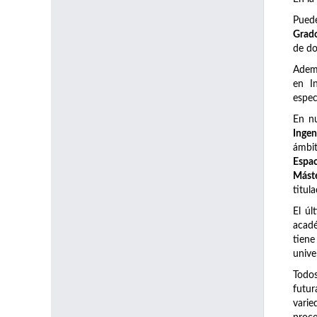
Pued
Grado
de do
Adem
en I
espec
En n
Ingen
ámbi
Espac
Máste
titul
El úl
acadé
tiene
unive
Todos
futur
varie