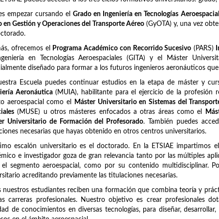
es empezar cursando el
Grado en Ingeniería en Tecnologías Aeroespacia
 en Gestión y Operaciones del Transporte Aéreo
(GyOTA) y, una vez obten
ctorado.
ás, ofrecemos el
Programa Académico con Recorrido Sucesivo
(PARS)
I
ngeniería en Tecnologías Aeroespaciales (GITA) y el Máster Univers
ialmente diseñado para formar a los futuros ingenieros aeronáuticos qu
uestra Escuela puedes continuar estudios en la etapa de máster y c
iería Aeronáutica
(MUIA), habilitante para el ejercicio de la profesión 
to aeroespacial como el
Máster Universitario en Sistemas del Transpor
iales
(MUSE) u otros másteres enfocados a otras áreas como el
Mást
r Universitario de Formación del Profesorado
. También puedes acced
aciones necesarias que hayas obtenido en otros centros universitarios.
timo escalón universitario es el doctorado. En la ETSIAE impartimos e
mico e investigador goza de gran relevancia tanto por las múltiples apli
 el segmento aeroespacial, como por su contenido multidisciplinar. 
rsitario acreditando previamente las titulaciones necesarias.
 nuestros estudiantes reciben una formación que combina teoría y prácti
as carreras profesionales. Nuestro objetivo es crear profesionales d
dad de conocimientos en diversas tecnologías, para diseñar, desarrollar