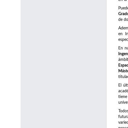
Pued
Grado
de do
Adem
en I
espec
En n
Ingen
ámbi
Espac
Máste
titul
El úl
acadé
tiene
unive
Todos
futur
varie