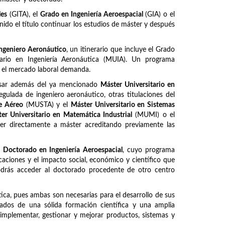
les
(GITA), el
Grado en Ingeniería Aeroespacial
(GIA) o el
ido el título continuar los estudios de máster y después
ngeniero Aeronáutico
, un itinerario que incluye el Grado
itario en Ingeniería Aeronáutica (MUIA). Un programa
e el mercado laboral demanda.
ursar además del ya mencionado
Máster Universitario en
regulada de ingeniero aeronáutico, otras titulaciones del
te Aéreo
(MUSTA) y el
Máster Universitario en Sistemas
er Universitario en Matemática Industrial
(MUMI) o el
er directamente a máster acreditando previamente las
l
Doctorado en Ingeniería Aeroespacial
, cuyo programa
caciones y el impacto social, económico y científico que
Podrás acceder al doctorado procedente de otro centro
ca, pues ambas son necesarias para el desarrollo de sus
otados de una sólida formación científica y una amplia
, implementar, gestionar y mejorar productos, sistemas y