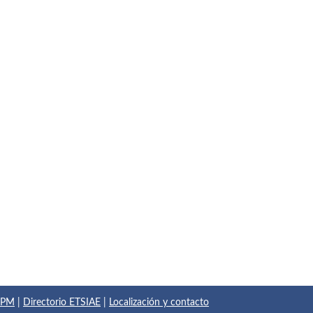
 UPM
|
Directorio ETSIAE
|
Localización y contacto