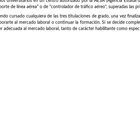
ios universitarios en un centro autorizado por la AESA (Agencia Estatal d
porte de línea aérea" o de "controlador de tráfico aéreo", superadas las 
ndo cursado cualquiera de las tres titulaciones de grado, una vez finaliz
porarte al mercado laboral o continuar la formación. Si se decide compl
r adecuada al mercado laboral, tanto de carácter habilitante como específ