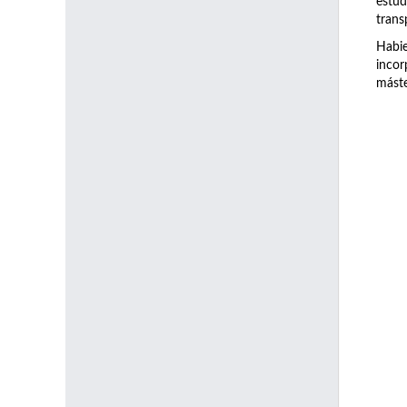
estud
trans
Habie
incor
máste