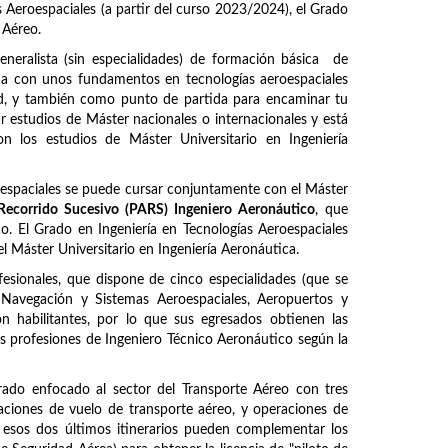
s Aeroespaciales (a partir del curso 2023/2024), el Grado
 Aéreo.
neralista (sin especialidades) de formación básica de
ada con unos fundamentos en tecnologías aeroespaciales
dad, y también como punto de partida para encaminar tu
r estudios de Máster nacionales o internacionales y está
n los estudios de Máster Universitario en Ingeniería
oespaciales se puede cursar conjuntamente con el Máster
ecorrido Sucesivo (PARS) Ingeniero Aeronáutico
, que
co. El Grado en Ingeniería en Tecnologías Aeroespaciales
el Máster Universitario en Ingeniería Aeronáutica.
esionales, que dispone de cinco especialidades (que se
l, Navegación y Sistemas Aeroespaciales, Aeropuertos y
on habilitantes, por lo que sus egresados obtienen las
ntas profesiones de Ingeniero Técnico Aeronáutico según la
rado enfocado al sector del Transporte Aéreo con tres
eraciones de vuelo de transporte aéreo, y operaciones de
de esos dos últimos itinerarios pueden complementar los