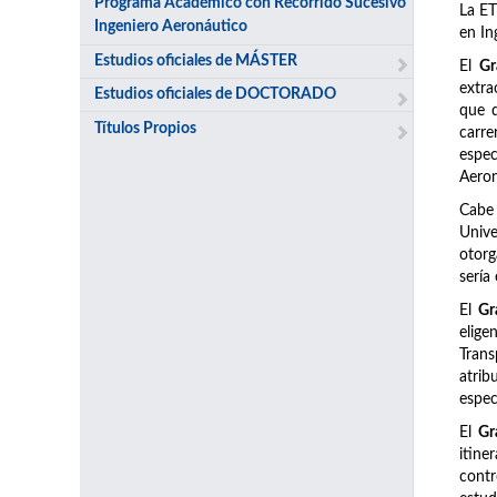
Programa Académico con Recorrido Sucesivo
La ET
Ingeniero Aeronáutico
en In
Estudios oficiales de MÁSTER
El
Gr
extra
Estudios oficiales de DOCTORADO
que d
Títulos Propios
carre
espec
Aeron
Cabe 
Unive
otorg
sería
El
Gr
elige
Trans
atrib
espec
El
Gr
itine
contr