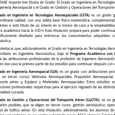
SIAE imparte tres títulos de Grado: El Grado en Ingeniería en Tecnología
geniería Aeroespacial y el Grado en Gestión y Operaciones del Transporte
ado en Ingeniería en Tecnologías Aeroespaciales (GITA)
es un grado ge
ordinaria calidad, con una sólida base físico-matemática, complement
otan a este título de un interés en sí mismo de cara a la empleabili
ra académica hacia la I+D+i. Esta titulación prepara para poder continua
íficamente diseñado para entroncar los conocimientos adquiridos co
áutica.
destacar que, adicionalmente, el Grado en Ingeniería en Tecnologías Aer
rsitario en Ingeniería Aeronáutica, bajo el
Programa Académico con R
a las atribuciones profesionales de la profesión de Ingeniero Aeronáuti
 en ese caso la primera parte de los estudios para continuar después con 
ado en Ingeniería Aeroespacial (GIA)
es un grado con atribuciones prof
n en tercer curso): Vehículos Aeroespaciales, Propulsión Aeroespacia
porte aéreo y, Equipos y Materiales Aeroespaciales. Estos estudios s
uciones profesionales respectivas para el ejercicio regulado de las disti
ialidad cursada.
ado en Gestión y Operaciones del Transporte Aéreo (GyOTA)
, es un g
rarios posibles, que se eligen en tercer curso: gestión aeronáutica; op
ol de tráfico aéreo. En esta titulación, adicionalmente, los alumnos 