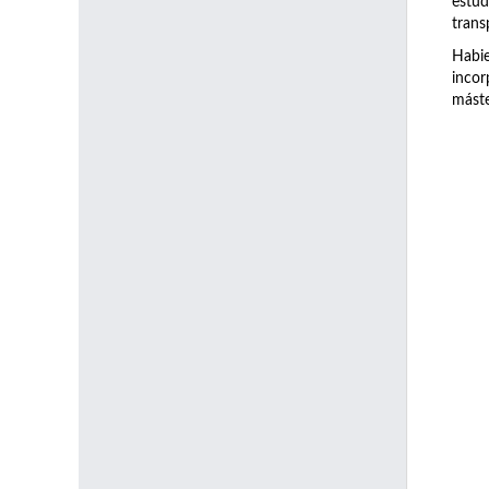
estud
trans
Habie
incor
máste