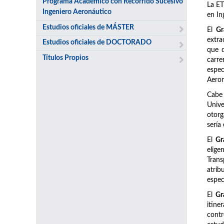
Programa Académico con Recorrido Sucesivo
La ET
Ingeniero Aeronáutico
en In
Estudios oficiales de MÁSTER
El
Gr
extra
Estudios oficiales de DOCTORADO
que d
Títulos Propios
carre
espec
Aeron
Cabe 
Unive
otorg
sería
El
Gr
elige
Trans
atrib
espec
El
Gr
itine
contr