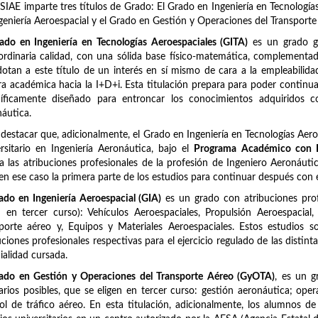
SIAE imparte tres títulos de Grado: El Grado en Ingeniería en Tecnología
geniería Aeroespacial y el Grado en Gestión y Operaciones del Transporte
ado en Ingeniería en Tecnologías Aeroespaciales (GITA)
es un grado ge
ordinaria calidad, con una sólida base físico-matemática, complement
otan a este título de un interés en sí mismo de cara a la empleabili
ra académica hacia la I+D+i. Esta titulación prepara para poder continua
íficamente diseñado para entroncar los conocimientos adquiridos co
áutica.
destacar que, adicionalmente, el Grado en Ingeniería en Tecnologías Aer
rsitario en Ingeniería Aeronáutica, bajo el
Programa Académico con R
a las atribuciones profesionales de la profesión de Ingeniero Aeronáuti
 en ese caso la primera parte de los estudios para continuar después con 
ado en Ingeniería Aeroespacial (GIA)
es un grado con atribuciones prof
n en tercer curso): Vehículos Aeroespaciales, Propulsión Aeroespacia
porte aéreo y, Equipos y Materiales Aeroespaciales. Estos estudios s
uciones profesionales respectivas para el ejercicio regulado de las disti
ialidad cursada.
ado en Gestión y Operaciones del Transporte Aéreo (GyOTA)
, es un g
rarios posibles, que se eligen en tercer curso: gestión aeronáutica; op
ol de tráfico aéreo. En esta titulación, adicionalmente, los alumnos 