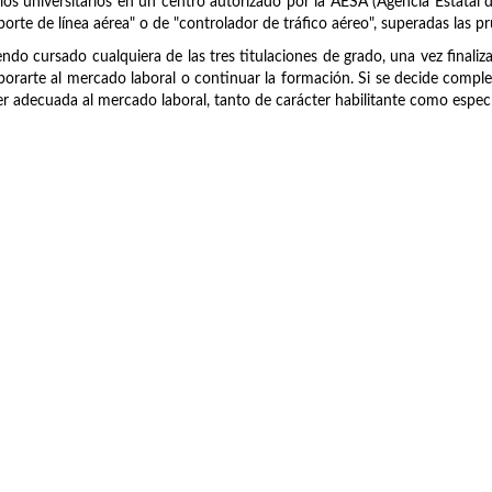
ios universitarios en un centro autorizado por la AESA (Agencia Estatal d
porte de línea aérea" o de "controlador de tráfico aéreo", superadas las 
ndo cursado cualquiera de las tres titulaciones de grado, una vez finaliz
porarte al mercado laboral o continuar la formación. Si se decide compl
r adecuada al mercado laboral, tanto de carácter habilitante como específ