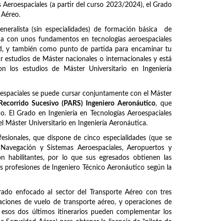
s Aeroespaciales (a partir del curso 2023/2024), el Grado
 Aéreo.
neralista (sin especialidades) de formación básica de
ada con unos fundamentos en tecnologías aeroespaciales
dad, y también como punto de partida para encaminar tu
r estudios de Máster nacionales o internacionales y está
n los estudios de Máster Universitario en Ingeniería
oespaciales se puede cursar conjuntamente con el Máster
ecorrido Sucesivo (PARS) Ingeniero Aeronáutico
, que
co. El Grado en Ingeniería en Tecnologías Aeroespaciales
el Máster Universitario en Ingeniería Aeronáutica.
esionales, que dispone de cinco especialidades (que se
l, Navegación y Sistemas Aeroespaciales, Aeropuertos y
on habilitantes, por lo que sus egresados obtienen las
ntas profesiones de Ingeniero Técnico Aeronáutico según la
rado enfocado al sector del Transporte Aéreo con tres
eraciones de vuelo de transporte aéreo, y operaciones de
de esos dos últimos itinerarios pueden complementar los